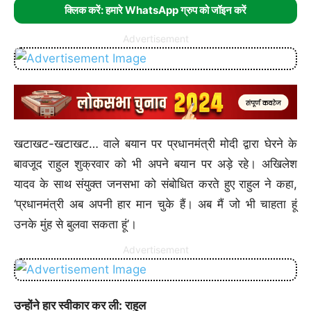
क्लिक करें: हमारे WhatsApp ग्रुप को जॉइन करें
Advertisement
09 Aug, 11:39 PM :
राहुल बोले- जंतर-मंतर पर फायरिंग का आदेश
किसने दिया:जिम्मेदार कौन; नड्डा बोले- गृह मंत्री हर बात का जवाब देने को
तैयार, आप मत भागिएगा
खटाखट-खटाखट… वाले बयान पर प्रधानमंत्री मोदी द्वारा घेरने के
09 Aug, 11:35 PM :
भोपाल में 24 घंटे में 7 इंच बारिश:50 कॉलोनियों
में पानी भरा; राजस्थान के स्कूल से 30 बच्चों का रेस्क्यू, चमोली में पुल बहा
बावजूद राहुल शुक्रवार को भी अपने बयान पर अड़े रहे। अखिलेश
यादव के साथ संयुक्त जनसभा को संबोधित करते हुए राहुल ने कहा,
10 Aug, 4:14 PM :
इंडिया-फुकेट फ्लाइट हादसा, ऑटो पायलट
डिस्कनेक्ट हुआ:3 बार हाइड्रोलिक सिस्टम फेल, इंडिकेटर्स खराब हो गए थे;
‘प्रधानमंत्री अब अपनी हार मान चुके हैं। अब मैं जो भी चाहता हूं
300 फीट नीचे आया था विमान
उनके मुंह से बुलवा सकता हूं’।
10 Aug, 6:29 PM :
मोदी और शरद पवार साथ दिखे, शाह भी
Advertisement
मौजूद:सुप्रिया सुले की बेटी का रिसेप्शन; कुछ घंटे पहले ही पीएम
NCP(SP) सांसदों से मिले थे
10 Aug, 5:16 PM :
चीन बोला- भारत का अरुणाचल का मैप जारी करना
उन्होंने हार स्वीकार कर ली: राहुल
गलत:कहा- इससे चीन का दावा नहीं बदलेगा; भारत ने 3 दिन पहले नक्शा