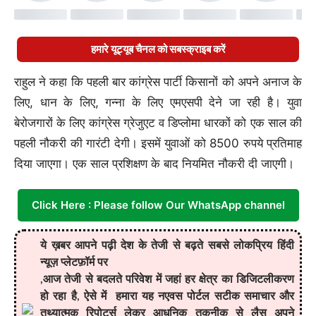
कैंडिडेट बनाया
10 Aug, 12:43 AM :
चमोली में बादल फटा, VIDEO में देखिए तबाही
हमारे यूट्यूब चैनल को सबस्क्राइब करें
का मंजर:ब्रिज, BRO कर्मचारी और वाहन बहे; CM धामी ने कहा- राहत-
बचाव में कमी न रहे
राहुल ने कहा कि पहली बार कांग्रेस पार्टी किसानों को अपने अनाज के
10 Aug, 12:02 PM :
गुरुग्राम में नौकरानी से मारपीट में कारोबारी की
लिए, धान के लिए, गन्ना के लिए एमएसपी देने जा रही है। युवा
पत्नी गिरफ्तार:₹100 करोड़ के फ्लैट में मुंह दबाया, बाल खींचे; पड़ोसी ने
VIDEO बनाया
बेरोजगारों के लिए कांग्रेस ग्रेजुएट व डिप्लोमा धारकों को एक साल की
पहली नौकरी की गारंटी देगी। इसमें युवाओं को 8500 रुपये प्रतिमाह
10 Aug, 10:55 AM :
गुरुग्राम में भारत की सबसे बड़ी अपार्टमेंट डील:
₹271 करोड़ में बिका पेंट हाउस, ऑटो सेक्टर के बड़े बिजनेसमैन ने DLF ‘द
दिया जाएगा। एक साल प्रशिक्षण के बाद नियमित नौकरी दी जाएगी।
डहलियास’ में खरीदा
10 Aug, 8:49 AM :
भरत एनकाउंटर: वकील बोले- 11 आरोपियों के
Click Here : Please follow Our WhatsApp channel
खिलाफ गैरजमानती वारंट:आरा कोर्ट ने SP से मांगी अब तक की जांच रिपोर्ट,
11 पॉइंट पर क्या एक्शन हुआ
ये ख़बर आपने पढ़ी देश के तेजी से बढ़ते सबसे लोकप्रिय हिंदी
10 Aug, 7:32 AM :
नाले में बही कार, 3 बच्चों समेत 9 की मौत:2 युवक
न्यूज़ प्लेटफ़ॉर्म पर
तैरकर बाहर आए; पानी में डूबे अधूरे पुल को देख नहीं पाया ड्राइवर
,
आज तेजी से बदलते परिवेश में जहां हर क्षेत्र का डिजिटलीकरण
हो रहा है
,
ऐसे में
हमारा यह नएवस पोर्टल
सटीक समाचार और
10 Aug, 5:10 AM :
मोहाली में छात्रा से 48 घंटे में 2 बार गैंगरेप:बेहोशी
की हालत में फेंका, फ्रेंडशिप से मना किया था; पर्ची में आरोपी का नाम-मोबाइल
तथ्यात्मक रिपोर्ट्स लेकर आधुनिक
तकनीक से लैस अपने