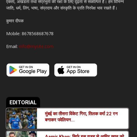
एकता, अखंडता तथा संप्रभुता की रक्षा के लिए दृढ़ता से संकल्पित हैं। हम विभिन्न
जाति, धर्म, लिंग, भाषा, संप्रदाय और संस्कृति के प्रति निरपेक्ष भाव रखते हैं।
कुमार दीपक
Mobile: 8678568687678
Email:
info@mysite.com
EDITORIAL
मुंबई का तीसरा विकेट गिरा, तिलक वर्मा 22 रन
बनाकर पवेलियन...
Aamir Khan: सिर्फ इस वजह से आमिर खान को
March 19, 2022