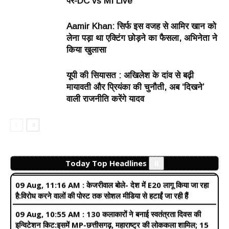
पर-DC vs MI Live
रेप:युवती भागी तो आरोपी गार्ड ने तार से गला बांधा, चार दिन पहले नौकरी लगी
थी
Aamir Khan: सिर्फ इस वजह से आमिर खान को
09 Aug, 12:12 AM :
झारखंड में छात्रों का आंदोलन जारी
लेना पड़ा था एक्टिंग छोड़ने का फैसला, अभिनेता ने
रहेगा:सरकार ने 98% मांगें मानी, CGL परीक्षा रद्द करने पर नहीं बनी
किया खुलासा
सहमति, कल विधानसभा का घेराव
यूपी की सियासत : अखिलेश के दांव से बढ़ी
09 Aug, 8:24 AM :
बारामती एयरफील्ड पर ट्रेनर प्लेन रनवे से
उतरा:2 लोग सवार थे, कोई घायल नहीं; डिप्टी CM सुनेत्रा बोलीं- विमान का
मायावती और प्रियंका की चुनौती, अब ‘दिखने’
पहिया फंस गया था
वाली राजनीति करेंगे यादव
09 Aug, 12:15 PM :
CJI को यूनिवर्सिटी इवेंट में चीफ गेस्ट बनाने का
विरोध:हैदराबाद लॉ यूनिवर्सिटी के छात्र बेरोजगारों को कॉकरोच कहने से
नाराज; बोले- फैसले पर विचार करें
09 Aug, 11:16 AM :
केजरीवाल बोले- देश में E20 लागू किया जा रहा
Today Top Headlines
⏸️
है:विरोध करने वालों की पोस्ट तक सोशल मीडिया से हटाईं जा रही हैं
09 Aug, 10:55 AM :
130 कलाकारों ने बनाई स्वतंत्रता दिवस की
इन्विटेशन किट:इसमें MP-छत्तीसगढ़, महाराष्ट्र की लोककला शामिल; 15
अगस्त को राष्ट्रपति भवन में होगा डिनर
09 Aug, 9:29 AM :
भाजपा सांसद बोले-शुद्ध पेट्रोल तुम्हारे बाप के घर