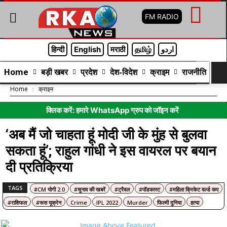
FM RADIO
हिन्दी
English
मराठी
தமிழ்
اردو
Home
बड़ी खबर
प्रदेश
देश-विदेश
क्राइम
राजनीति
मन
Home
क्राइम
क्लिक करें: हमारे WhatsApp ग्रुप को जॉइन करें
‘अब मैं जो चाहता हूं मोदी जी के मुंह से बुलवा
सकता हूं’; राहुल गांधी ने इस वायरल पर बयान
दी प्रतिक्रिया
TAGS
#CM योगी 2.0
#चुनाव की खबरें
#ट्रैवल
#पॉडकास्ट
#महिला क्रिकेट वर्ल्ड कप
#राशिफल
#रूस यूक्रेन
Crime
IPL 2022
Murder
फिल्मी दुनिया
हत्या