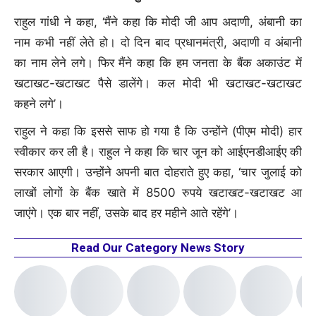
जारी किया था
राहुल गांधी ने कहा, ‘मैंने कहा कि मोदी जी आप अदाणी, अंबानी का
09 Aug, 11:49 PM :
झारखंड विधानसभा गेट के पास छात्रों पर
नाम कभी नहीं लेते हो। दो दिन बाद प्रधानमंत्री, अदाणी व अंबानी
लाठीचार्ज:सीएम हेमंत बोले- छात्रों की मांगों पर सरकार गंभीर, भूख हड़ताल
का नाम लेने लगे। फिर मैंने कहा कि हम जनता के बैंक अकाउंट में
कर रहे छात्र नेता देवेंद्र हॉस्पिटल में भर्ती
खटाखट-खटाखट पैसे डालेंगे। कल मोदी भी खटाखट-खटाखट
09 Aug, 11:40 PM :
भास्कर अपडेट्स:दीप्ति गौर मुखर्जी नई उच्च
कहने लगे’।
शिक्षा सचिव नियुक्त; पहले कॉरपोरेट मामलों की सचिव थीं
राहुल ने कहा कि इससे साफ हो गया है कि उन्होंने (पीएम मोदी) हार
10 Aug, 10:05 AM :
गुजरात में रैगिंग से परेशान जूनियर डॉक्टर ने
सुसाइड किया:आरोपी चार सीनियर 6 महीने के लिए सस्पेंड, हॉस्टल भी खाली
स्वीकार कर ली है। राहुल ने कहा कि चार जून को आईएनडीआईए की
करने का आदेश
सरकार आएगी। उन्होंने अपनी बात दोहराते हुए कहा, ‘चार जुलाई को
10 Aug, 3:58 AM :
छात्रों पर विवादित बयान देने वाला केरलम का
लाखों लोगों के बैंक खाते में 8500 रुपये खटाखट-खटाखट आ
यूट्यूबर गिरफ्तार:डिजिटल डिवाइस जब्त; वीडियो में कहा था- जंतर-मंतर
जाएंगे। एक बार नहीं, उसके बाद हर महीने आते रहेंगे’।
प्रदर्शनकारियों पर फायरिंग कराता
09 Aug, 8:41 PM :
बंगाल के जलपाईगुड़ी में किसान का अपहरण:20
Read Our Category News Story
बांग्लादेशी बदमाशों पर आरोप; परिवार का दावा- चाय बागान से उठाकर बॉर्डर
पार ले गए
10 Aug, 3:54 PM :
सांसद अमृतपाल की पार्टी का पहला उम्मीदवार
घोषित:इंदिरा गांधी हत्याकांड के दोषी के बेटे को टिकट दी, बस्सी पठाना से