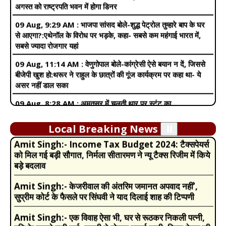
से आएगा?:एथेनॉल के विरोध पर भड़के, कहा- सबसे कम महंगाई भारत में,
सबसे ज्यादा रोजगार यहां
09 Aug, 11:14 AM :
वेणुगोपाल बोले-कांग्रेसी ऐसे बयान न दें, जिससे
बीजेपी खुश हो:थरूर ने राहुल के छात्रों की गूंज कार्यक्रम पर कहा था- ये
असर नहीं डाल सका
09 Aug, 8:28 AM :
अमृतसर में चलती थार पर स्टंट का
VIDEO:फुटबोर्ड पर खड़ा हुआ, बालों पर हाथ फेरे; डायलॉग लगाया- जेब में
Amit Singh:-
Pregnancy में इन वजहों से बढ़ जाती है
पैसा…तो दुनिया पैरों तले
खुजली की समस्या, नजरअंदाज करने की गलती मां और बच्चे दोनों के
लिए खतरा
09 Aug, 5:45 AM :
पंजाब- महिला को दौड़ा-दौड़ाकर पीटा, VIDEO:5
सेकेंड में 6 बार डंडे मारे, नाले में गिरने के बाद भी पीटते रहे हमलावर
Local Breaking News
⏸️
Amit Singh:-
Income Tax Budget 2024: टैक्सपेयर्स
09 Aug, 4:19 AM :
फुकेट-दिल्ली फ्लाइट पायलट का डोप टेस्ट
को मिल गई बड़ी सौगात, निर्मला सीतारमण ने न्यू टैक्स रिजीम में किये
पॉजिटिव होने की खबर:एअर इंडिया विमान टर्बुलेंस से 300 फीट नीचे आ गया
बड़े बदलाव
था; 4 अगस्त की घटना
Amit Singh:-
केजरीवाल की अंतरिम जमानत अपवाद नहीं’,
09 Aug, 1:32 AM :
जेन-जी आंदोलन के बाद पार्टियां रणनीति बदल
सुप्रीम कोर्ट के फैसले पर सिंघवी ने याद दिलाई शाह की टिप्पणी
रहीं:2027 में 7 राज्यों में चुनाव, 22% वोटर जेन-जी; 5% इधर-उधर हुए
तो सरकारें बदल सकती हैं
Amit Singh:-
एक विवाह ऐसा भी, घर से रूठकर निकली पत्नी,
पति के सामने रखी शर्त, खाकी ने दोबारा कराई शादी, गिफ्ट देकर की
08 Aug, 9:31 PM :
धर्मेंद्र प्रधान बोले- जेन-जी को भटकाने की