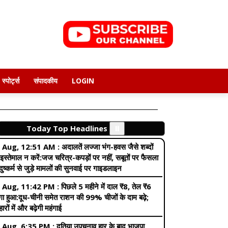
 थी ISI:जंतर-मंतर पर पेट्रोल बम लेकर आए थे, पंजाब
िस ने 9 आरोपी पकड़े
 Aug, 5:07 AM :
खबर हटके-दादी को हुआ 57 साल छोटे
के से प्यार:शख्स के मुंह में उगने लगे बाल; घर के काम के लिए
 किराए पर
 Aug, 11:30 PM :
आर्टिकल 370 हटने के 7 साल,
स्पोर्ट्स
संपादकीय
LOGIN
मू-कश्मीर में सुरक्षा बढ़ी:अमरनाथ यात्रा रोकी गई, बिना
िशन रैली-धरने पर रोक; विपक्ष आज ब्लैक डे मना रहा
 Aug, 12:51 AM :
अदालतें लज्जा भंग-हवस जैसे शब्दों
Today Top Headlines
⏸️
इस्तेमाल न करें:जज चरित्र-कपड़ों पर नहीं, सबूतों पर फैसला
; दुष्कर्म से जुड़े मामलों की सुनवाई पर गाइडलाइन
 Aug, 11:42 PM :
पिछले 5 महीने में दाल ₹8, तेल ₹6
गा हुआ:दूध-चीनी समेत राशन की 99% चीजों के दाम बढ़े;
ोहारों में और बढ़ेगी महंगाई
 Aug, 6:35 PM :
दतिया उपचुनाव हार के बाद भाजपा
ा कार्यकारिणी भंग:मंडल-मोर्चा, प्रकोष्ठ, प्रकल्प सदस्य भी
ए; समीक्षा समिति की रिपोर्ट पर एक्शन