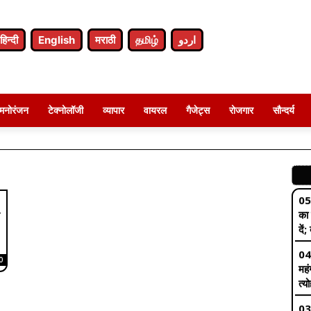
रही
पुल
हिन्दी
English
मराठी
தமிழ்
اردو
05
लड़
पति
04
मनोरंजन
टेक्नोलॉजी
व्यापार
वायरल
गैजेट्स
रोजगार
सौन्दर्य
जम्
परम
05
का 
दें
.
04
महं
त्य
0
03
जिल
हटा