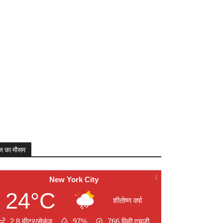
 का मौसम
New York City
24°C
शीतोष्ण वर्षा
2.8 मीटर/सेकंड
97%
766
मिमी एचजी