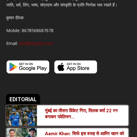
जाति, धर्म, लिंग, भाषा, संप्रदाय और संस्कृति के प्रति निरपेक्ष भाव रखते हैं।
कुमार दीपक
Mobile: 8678568687678
Email:
info@mysite.com
EDITORIAL
मुंबई का तीसरा विकेट गिरा, तिलक वर्मा 22 रन
बनाकर पवेलियन...
Aamir Khan: सिर्फ इस वजह से आमिर खान को
March 19, 2022