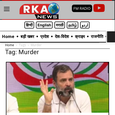
05 Aug, 11:35 PM :
खबर हटके- गर्मी से बचने के लिए कुत्ते का सूप:
₹4 करोड़ के घर पर आया ₹22 करोड़ का टैक्स; उत्तराखंड में बकरा दे रहा
FM RADIO
दूध
05 Aug, 4:35 AM :
राममंदिर में राम दरबार के बिना पास दर्शन
हिन्दी
English
मराठी
தமிழ்
اردو
होंगे:आरती में शामिल होने के लिए तत्काल पास शुरू, ट्रस्ट में बदली व्यवस्था
06 Aug, 1:47 AM :
हत्या के आरोपी ने 22 साल जेल काटी:सुप्रीम कोर्ट
Home
बड़ी खबर
प्रदेश
देश-विदेश
क्राइम
राजनीति
मनो
बोला- यह सिस्टम का फेल्योर, ट्रायल कोर्ट ने सबूत नहीं जांचें, हाईकोर्ट चुप
Home
Tags
Murder
रहा
Tag: Murder
05 Aug, 4:51 PM :
निम्रत कौर बोलीं- आप अपनी जिंदगी के खुद
नायक हैं:कहा- जब कोई पूछता है कि आप कहां से हैं तो डंके की चोट पर कहती
हूं राजस्थान से हूं
04 Aug, 11:35 PM :
यूपी के बिजनौर में हाईवे पर बह रही गंगा
नदी:हिमाचल-उत्तराखंड में लैंडस्लाइड, 300 सड़कें बंद; झारखंड में बारिश-
बिजली गिरने से 14 मौतें
05 Aug, 4:02 AM :
लुधियाना- होटल रेडिसन ब्लू में NRI से रेप की
कोशिश:युवती बोली- पूजा के बहाने न्यूड किया; कहा- तेरे शरीर में 2 भूत, भगा
देता हूं