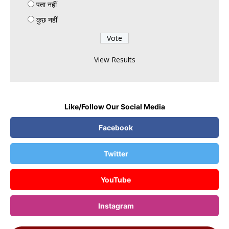
पता नहीं
हुआ:दूध-चीनी समेत राशन की 99% चीजों के दाम बढ़े; त्योहारों में और बढ़ेगी
महंगाई
कुछ नहीं
View Results
Like/Follow Our Social Media
Facebook
Twitter
YouTube
Instagram