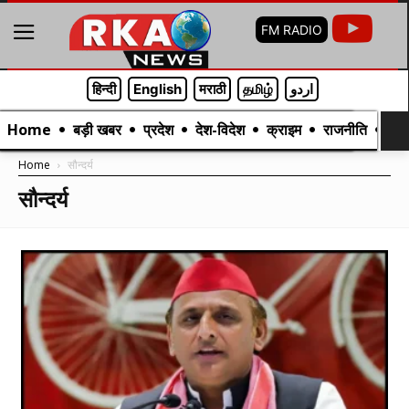
FM RADIO
हिन्दी
English
मराठी
தமிழ்
اردو
Home
बड़ी खबर
प्रदेश
देश-विदेश
क्राइम
राजनीति
मनो
Home
सौन्दर्य
सौन्दर्य