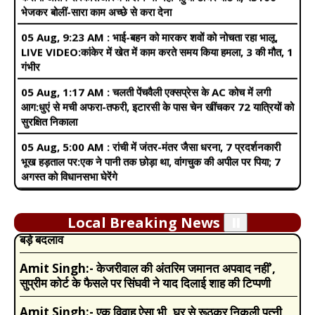
गंभीर
05 Aug, 1:17 AM :
चलती पेंचवैली एक्सप्रेस के AC कोच में लगी
आग:धुएं से मची अफरा-तफरी, इटारसी के पास चेन खींचकर 72 यात्रियों को
सुरक्षित निकाला
05 Aug, 5:00 AM :
रांची में जंतर-मंतर जैसा धरना, 7 प्रदर्शनकारी
भूख हड़ताल पर:एक ने पानी तक छोड़ा था, वांगचुक की अपील पर पिया; 7
अगस्त को विधानसभा घेरेंगे
Amit Singh:-
Pregnancy में इन वजहों से बढ़ जाती है
05 Aug, 6:15 AM :
अभिजीत दीपके बोले- पॉलिटिकल पार्टी नहीं
खुजली की समस्या, नजरअंदाज करने की गलती मां और बच्चे दोनों के
बनाएंगे:कॉकरोच जनता पार्टी प्रेशर ग्रुप की तरह काम करेगी, देश को जन-
लिए खतरा
आंदोलन की जरूरत
Amit Singh:-
Income Tax Budget 2024: टैक्सपेयर्स
04 Aug, 11:55 PM :
लुधियाना में प्रेमी संग बेटी उठाकर भागी
को मिल गई बड़ी सौगात, निर्मला सीतारमण ने न्यू टैक्स रिजीम में किये
मां,VIDEO:चचेरी बहन छुड़ाने लगी तो थप्पड़ मारे, स्कूटी से 50 मीटर तक
Local Breaking News
⏸️
बड़े बदलाव
घसीटा
Amit Singh:-
केजरीवाल की अंतरिम जमानत अपवाद नहीं’,
04 Aug, 11:30 PM :
अमृतसर- बहन घर नहीं आई तो भाई ने टांग
सुप्रीम कोर्ट के फैसले पर सिंघवी ने याद दिलाई शाह की टिप्पणी
तोड़ी,VIDEO:लोहे की रॉड से 15 सेकेंड में 12 वार किए; मायके से ससुराल
मुंबई लौट रही थी
Amit Singh:-
एक विवाह ऐसा भी, घर से रूठकर निकली पत्नी,
पति के सामने रखी शर्त, खाकी ने दोबारा कराई शादी, गिफ्ट देकर की
05 Aug, 7:49 AM :
SC बोला- युवाओं की बात सुनना सबसे ताकतवर