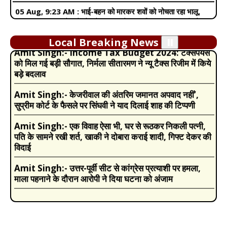
खुजली की समस्या, नजरअंदाज करने की गलती मां और बच्चे दोनों के
05 Aug, 1:17 AM :
चलती पेंचवैली एक्सप्रेस के AC कोच में लगी
लिए खतरा
आग:धुएं से मची अफरा-तफरी, इटारसी के पास चेन खींचकर 72 यात्रियों को
सुरक्षित निकाला
Amit Singh:-
Income Tax Budget 2024: टैक्सपेयर्स
Local Breaking News
⏸️
को मिल गई बड़ी सौगात, निर्मला सीतारमण ने न्यू टैक्स रिजीम में किये
05 Aug, 5:00 AM :
रांची में जंतर-मंतर जैसा धरना, 7 प्रदर्शनकारी
बड़े बदलाव
भूख हड़ताल पर:एक ने पानी तक छोड़ा था, वांगचुक की अपील पर पिया; 7
अगस्त को विधानसभा घेरेंगे
Amit Singh:-
केजरीवाल की अंतरिम जमानत अपवाद नहीं’,
सुप्रीम कोर्ट के फैसले पर सिंघवी ने याद दिलाई शाह की टिप्पणी
05 Aug, 6:15 AM :
अभिजीत दीपके बोले- पॉलिटिकल पार्टी नहीं
बनाएंगे:कॉकरोच जनता पार्टी प्रेशर ग्रुप की तरह काम करेगी, देश को जन-
Amit Singh:-
एक विवाह ऐसा भी, घर से रूठकर निकली पत्नी,
आंदोलन की जरूरत
पति के सामने रखी शर्त, खाकी ने दोबारा कराई शादी, गिफ्ट देकर की
04 Aug, 11:55 PM :
लुधियाना में प्रेमी संग बेटी उठाकर भागी
विदाई
मां,VIDEO:चचेरी बहन छुड़ाने लगी तो थप्पड़ मारे, स्कूटी से 50 मीटर तक
घसीटा
Amit Singh:-
उत्तर-पूर्वी सीट से कांग्रेस प्रत्याशी पर हमला,
माला पहनाने के दौरान आरोपी ने दिया घटना को अंजाम
04 Aug, 11:30 PM :
अमृतसर- बहन घर नहीं आई तो भाई ने टांग
तोड़ी,VIDEO:लोहे की रॉड से 15 सेकेंड में 12 वार किए; मायके से ससुराल
मुंबई लौट रही थी
05 Aug, 7:49 AM :
SC बोला- युवाओं की बात सुनना सबसे ताकतवर
हथियार:भटके युवक पत्थरबाजी करते हैं, सरकार आक्रामक रवैये से बचे;