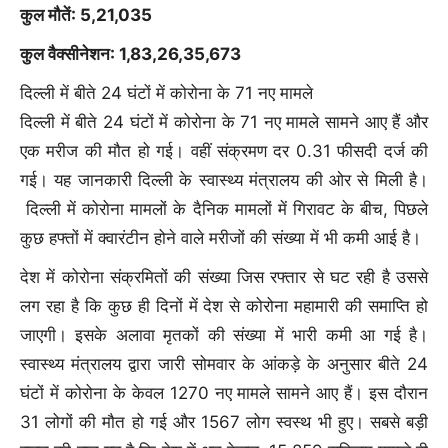
कुल मौतें: 5,21,035
कुल वैक्सीनेशन: 1,83,26,35,673
दिल्ली में बीते 24 घंटों में कोरोना के 71 नए मामले
दिल्ली में बीते 24 घंटों में कोरोना के 71 नए मामले सामने आए हैं और
एक मरीज की मौत हो गई। वहीं संक्रमण दर 0.31 फीसदी दर्ज की
06 Aug, 4:18 PM :
पीएम मोदी युवाओं से हैंडलूम-डे मनाने की अपील
की:कहा- फ्रेंडशिप डे जैसा उत्साह दिखाएं; बुनकर परिवारों की कला को
गई। यह जानकारी दिल्ली के स्वास्थ्य मंत्रालय की ओर से मिली है।
दुनिया को बताएं
दिल्ली में कोरोना मामलों के दैनिक मामलों में गिरावट के बीच, पिछले
06 Aug, 9:30 AM :
भागवत बोले- जेन-जी हमारी पीढ़ी से ज्यादा
कुछ हफ्तों में क्वारंटीन होने वाले मरीजों की संख्या में भी कमी आई है।
ईमानदार और देशभक्त:हमें उनकी बात समझनी चाहिए, उनसे बात नहीं हुई
तभी तो आंदोलन हुआ
देश में कोरोना संक्रमितों की संख्या जिस रफ्तार से घट रही है उससे
लग रहा है कि कुछ ही दिनों में देश से कोरोना महामारी की समाप्ति हो
06 Aug, 3:40 PM :
भारत ने अग्नि-4 मिसाइल का सफल परीक्षण
किया:डिजिटल कंट्रोल सिस्टम से लैस, 4000km की रेंज तक निशाना
जाएगी। इसके अलावा मृतकों की संख्या में भारी कमी आ गई है।
लगा सकती है
स्वास्थ्य मंत्रालय द्वारा जारी सोमवार के आंकड़े के अनुसार बीते 24
06 Aug, 7:47 PM :
भास्कर अपडेट्स:दिल्ली हाईकोर्ट पहुंचा डाबर;
घंटों में कोरोना के केवल 1270 नए मामले सामने आए हैं। इस दौरान
FSSAI के 100% शुद्ध और प्राकृतिक दावों वाले प्रोडक्ट्स की बिक्री पर
31 लोगों की मौत हो गई और 1567 लोग स्वस्थ भी हुए। सबसे बड़ी
रोक के आदेश को चुनौती दी