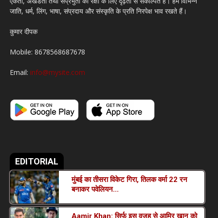
एकता, अखंडता तथा संप्रभुता की रक्षा के लिए दृढ़ता से संकल्पित हैं। हम विभिन्न
जाति, धर्म, लिंग, भाषा, संप्रदाय और संस्कृति के प्रति निरपेक्ष भाव रखते हैं।
कुमार दीपक
Mobile: 8678568687678
Email:
info@mysite.com
EDITORIAL
मुंबई का तीसरा विकेट गिरा, तिलक वर्मा 22 रन
बनाकर पवेलियन...
Aamir Khan: सिर्फ इस वजह से आमिर खान को
March 19, 2022