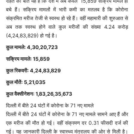
राहत की बात यह है कि देश में अब केवल 15,859 सक्रिय मामले ही
06 Aug, 6:01 AM :
कॉकरोच जनता पार्टी शुरू करेगी 'क्या बोलती
बचे हैं। सक्रिय मामलों में भारी कमी का मतलब है कि कोरोना
पब्लिक' कैंपेन:अभिजीत दीपके गांव-शहरों में युवाओं से बात करेंगे; बेरोजगारी
और महंगी शिक्षा होगी मुद्दा
संक्रमित मरीज तेजी से स्वस्थ हो रहे हैं। वहीं महामारी की शुरुआत से
अब तक स्वस्थ होने वाले कुल मरीजों की संख्या 4.24 करोड़
06 Aug, 2:54 AM :
झारखंड में प्रदर्शनकारी छात्र सरकार से बातचीत
को तैयार:11 लोगों की टीम में 2 पत्रकार और 1 वकील; परीक्षा कराने वाली
(4,24,83,829) हो गई है।
कंपनी का अकाउंटेंट गिरफ्तार
कुल मामले: 4,30,20,723
06 Aug, 5:39 AM :
पत्रकार तेजपाल को रेप केस में 10 साल की
सजा:बॉम्बे हाईकोर्ट बोला- 2 हफ्ते में सरेंडर करें; 2013 में साथी पत्रकार ने
सक्रिय मामले: 15,859
आरोप लगाया था
कुल रिकवरी: 4,24,83,829
05 Aug, 11:31 PM :
खड़गे बोले- क्या मुझे रिजिजू से सीखना
पड़ेगा:सदन में बोलना मेरा अधिकार; रिजिजू ने कहा- नए सांसदों को भी मौका
कुल मौतें: 5,21,035
दें
कुल वैक्सीनेशन: 1,83,26,35,673
05 Aug, 11:35 PM :
दिल्ली-NCR में तेज बारिश, ट्रैफिक जाम, वर्क-
फ्रॉम-होम की सलाह:बद्रीनाथ हाईवे बंद, केदारनाथ में गाड़ियां फंसी;
दिल्ली में बीते 24 घंटों में कोरोना के 71 नए मामले
ऋषिकेश में गंगा वॉर्निंग लेवल पार
दिल्ली में बीते 24 घंटों में कोरोना के 71 नए मामले सामने आए हैं और
06 Aug, 7:42 AM :
केजरीवाल का दावा- मेरा इंस्टाग्राम अकाउंट बैन
एक मरीज की मौत हो गई। वहीं संक्रमण दर 0.31 फीसदी दर्ज की
किया:मेटा से जवाब मांगा; कहा- कंपनी सरकार के सामने घुटने न टेके
गई। यह जानकारी दिल्ली के स्वास्थ्य मंत्रालय की ओर से मिली है।