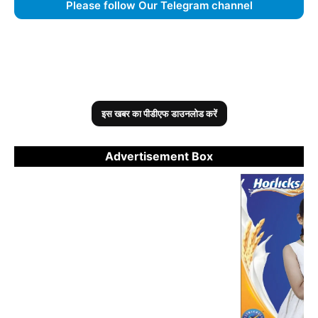
Please follow Our Telegram channel
06 Aug, 9:34 AM :
खाना मांगने पर बेटी की हत्या, आरोपी मां को
जमानत:गुजरात हाईकोर्ट बोला- यह समाज की सामूहिक विफलता, कमजोरों
की रक्षा करना सरकार की नैतिक जिम्मेदारी
05 Aug, 4:35 AM :
राममंदिर में राम दरबार के बिना पास दर्शन
होंगे:आरती में शामिल होने के लिए तत्काल पास शुरू, ट्रस्ट में बदली व्यवस्था
इस खबर का पीडीएफ डाउनलोड करें
06 Aug, 1:47 AM :
हत्या के आरोपी ने 22 साल जेल काटी:सुप्रीम कोर्ट
बोला- यह सिस्टम का फेल्योर, ट्रायल कोर्ट ने सबूत नहीं जांचें, हाईकोर्ट चुप
रहा
Advertisement Box
05 Aug, 4:51 PM :
निम्रत कौर बोलीं- आप अपनी जिंदगी के खुद
नायक हैं:कहा- जब कोई पूछता है कि आप कहां से हैं तो डंके की चोट पर कहती
हूं राजस्थान से हूं
04 Aug, 11:35 PM :
यूपी के बिजनौर में हाईवे पर बह रही गंगा
नदी:हिमाचल-उत्तराखंड में लैंडस्लाइड, 300 सड़कें बंद; झारखंड में बारिश-
बिजली गिरने से 14 मौतें
05 Aug, 4:02 AM :
लुधियाना- होटल रेडिसन ब्लू में NRI से रेप की
कोशिश:युवती बोली- पूजा के बहाने न्यूड किया; कहा- तेरे शरीर में 2 भूत, भगा
देता हूं