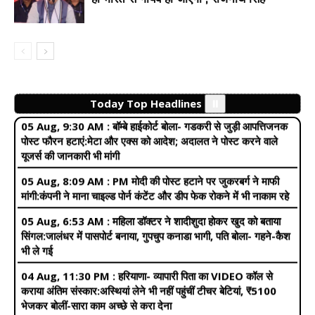
05 Aug, 11:48 AM :
मोदी की सलाह- सोशल मीडिया इस्तेमाल में
सावधानी बरतें:BJP में शामिल हुए सांसदों से कहा, संसद में चिल्लाने या गुस्से
में बोलने की जरूरत नहीं
05 Aug, 9:30 AM :
बॉम्बे हाईकोर्ट बोला- गडकरी से जुड़ी आपत्तिजनक
पोस्ट फौरन हटाएं:मेटा और एक्स को आदेश; अदालत ने पोस्ट करने वाले
Today Top Headlines
⏸️
यूजर्स की जानकारी भी मांगी
05 Aug, 8:09 AM :
PM मोदी की पोस्ट हटाने पर जुकरबर्ग ने माफी
मांगी:कंपनी ने माना चाइल्ड पोर्न कंटेंट और डीप फेक रोकने में भी नाकाम रहे
05 Aug, 6:53 AM :
महिला डॉक्टर ने शादीशुदा होकर खुद को बताया
सिंगल:जालंधर में पासपोर्ट बनाया, गुपचुप कनाडा भागी, पति बोला- गहने-कैश
भी ले गई
04 Aug, 11:30 PM :
हरियाणा- व्यापारी पिता का VIDEO कॉल से
कराया अंतिम संस्कार:अस्थियां लेने भी नहीं पहुंचीं टीचर बेटियां, ₹5100
भेजकर बोलीं-सारा काम अच्छे से करा देना
05 Aug, 9:23 AM :
भाई-बहन को मारकर शवों को नोचता रहा भालू,
LIVE VIDEO:कांकेर में खेत में काम करते समय किया हमला, 3 की मौत, 1
गंभीर
Amit Singh:-
Pregnancy में इन वजहों से बढ़ जाती है