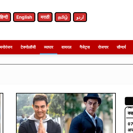
07
बाद
हिन्दी
English
मराठी
தமிழ்
اردو
बोल
07
प्र
कॉक
मनोरंजन
टेक्नोलॉजी
व्यापार
वायरल
गैजेट्स
रोजगार
सौन्दर्य
07
नशे
निक
07
बिल
कहा
07
अर्
CM
07
नह