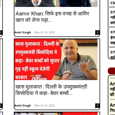
करे
07
Aamir Khan: सिर्फ इस वजह से आमिर
इंस
खान को लेना पड़ा...
कह
07
Amit Singh
-
March 19, 2022
0
0
Am
वा
जा
BJP
और 
07
Am
जान
टैक
की 
टैक
07
Am
साथ
नही
कहा
खास मुलाकात : दिल्ली के उपमुख्यमंत्री
की 
07
सिसोदिया ने कहा- बेघर बच्चों...
कां
Am
जल;
निक
Amit Singh
-
March 19, 2022
0
0
करा
06