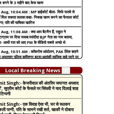
गा; पति की याचिका खारिज
 Aug, 11:06 AM :
क्या आप बैटमैन हैं, राहुल ने
्टाग्राम पर दिया जवाब:पसंदीदा BJP नेता का नाम बताया,
ा- आधी रात को आए PM के वीडियो सबसे अच्छे थे
 Aug, 10:51 AM :
कॉकरोच आंदोलन, PAK लिंक बताने
it Singh:-
Pregnancy में इन वजहों से बढ़
ले अमृतसर पुलिस कमिश्नर हटाए:आतंकी साजिश कहे जाने पर
ती है खुजली की समस्या, नजरअंदाज करने की गलती मां
 ने बनाया था मुद्दा; नई पोस्टिंग नहीं दी
बच्चे दोनों के लिए खतरा
 Aug, 10:50 AM :
सुप्रीम कोर्ट बोला- सांसद अंडे फेंके
it Singh:-
Income Tax Budget 2024:
े से डरते हैं:स्वतंत्रता सेनानियों ने गोलियां झेलीं, महुआ मोइत्रा
्सपेयर्स को मिल गई बड़ी सौगात, निर्मला सीतारमण ने न्यू
हेट स्पीच से जुड़ी याचिका खारिज की
्स रिजीम में किये बड़े बदलाव
Local Breaking News
⏸️
 Aug, 9:24 AM :
पीएम की एनडीए के 45 नए सांसदों के
it Singh:-
केजरीवाल की अंतरिम जमानत अपवाद
 बैठक:इनमें TMC और उद्धव गुट के बागी सांसद भी थे;
ं’, सुप्रीम कोर्ट के फैसले पर सिंघवी ने याद दिलाई शाह
- चिंता करने की जरूरत नहीं, हम साथ हैं
टिप्पणी
 Aug, 4:46 AM :
तेजस्वी सूर्या 26km पैदल चलकर
वड़ लेकर ऋषिकेश पहुंचे:व्रत रख हरकी पैड़ी से उठाया था
it Singh:-
एक विवाह ऐसा भी, घर से रूठकर
 बोले- बेंगलुरु में करूंगा जलाभिषेक
ली पत्नी, पति के सामने रखी शर्त, खाकी ने दोबारा
ई शादी, गिफ्ट देकर की विदाई
 Aug, 11:50 PM :
दीपक प्रकाश MLC बने, सुप्रीम