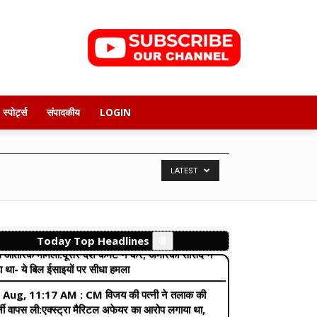
 Aug, 6:44 AM :
PM मोदी से दिल्ली में मिले सुखबीर
ल:पंजाब में दोबारा अकाली-BJP गठजोड़ के संकेत; केजरीवाल
े- ना ना करते प्यार तुम्हीं से कर बैठे
 Aug, 2:34 PM :
दिल्ली हाईकोर्ट बोला- जंतर-मंतर पर
दर्शन नहीं होने चाहिए:बेवजह शहर को बंधक क्यों बनाया जाए;
रोच जनता पार्टी बोली- इसे हमसे मत छीनिये
स्पोर्ट्स
संपादकीय
LOGIN
 Aug, 1:00 AM :
लुधियाना में अंडर गारमेंट्स में छिपाकर
 की डिलीवरी:VIDEO में तीन युवतियां दिखीं, एक ने कपड़ों से
ाली पुड़िया, युवक को थमाई
LATEST
 Aug, 12:19 PM :
सरकार बोली- विदेशी फंडिंग से जुड़ा
 आंतरिक मामला:दूसरे देश कमेंट न करें; अमेरिकी सांसद ने
 था- ये बिल ईसाइयों पर सीधा हमला
 Aug, 11:17 AM :
CM विजय की पत्नी ने तलाक की
Today Top Headlines
⏸️
जी वापस ली:एक्स्ट्रा मैरिटल अफेयर का आरोप लगाया था,
 बनने के 3 महीने बाद केस खत्म
 Aug, 10:04 AM :
MP हाईकोर्ट बोला- सिर्फ फतवे से
ीं मिल सकता तलाक:कहा- निकाह खत्म करने का फैसला कोर्ट