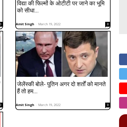
07
विद्या की फिल्मों के ओटीटी पर जाने का भूमि
टक्
को सीधा...
करत
07
Amit Singh
-
March 19, 2022
0
0
में
OB
06
कपि
दिल
06
के 
के 
ं
जेलेंस्की बोले- पुतिन अगर दो शर्तों को मानते
हैं तो हम...
Amit Singh
-
March 19, 2022
0
0