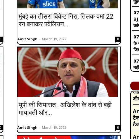
कां
07
मुंबई का तीसरा विकेट गिरा, तिलक वर्मा 22
के 
रन बनाकर पवेलियन...
जिम
07
Amit Singh
-
March 19, 2022
0
0
मही
याद
07
हाई
ने 
Am
जा
07
और 
प्र
हाई
Am
यूपी की सियासत : अखिलेश के दांव से बढ़ी
टैक
06
मायावती और...
टैक
सद
पास
Am
Amit Singh
-
March 19, 2022
0
0
07
नही