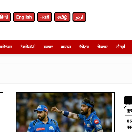
07
जान
हिन्दी
English
मराठी
தமிழ்
اردو
की 
07
साथ
कहा
मनोरंजन
टेक्नोलॉजी
व्यापार
वायरल
गैजेट्स
रोजगार
सौन्दर्य
07
कां
जल;
06
कोर
कुर
06
कार
पूछ
07
BJP