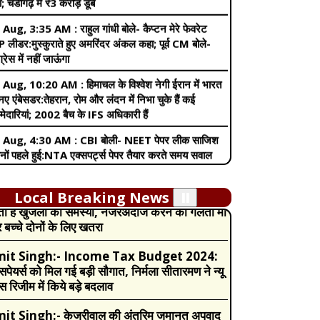
ग्रेस में नहीं जाऊंगा
 Aug, 10:20 AM :
हिमाचल के विश्वेश नेगी ईरान में भारत
नए एंबेसडर:तेहरान, रोम और लंदन में निभा चुके हैं कई
्मेदारियां; 2002 बैच के IFS अधिकारी हैं
 Aug, 4:30 AM :
CBI बोली- NEET पेपर लीक साजिश
नों पहले हुई:NTA एक्सपर्ट्स पेपर तैयार करते समय सवाल
 कर लेते थे, भास्कर ने 2 महीने पहले कर दिया था खुलासा
 Aug, 1:34 AM :
हिमाचल-पूर्व CPS के सरकारी बंगले पर
कोर्ट सख्त:सरकार ने बिना आवेदन आवास रेगुलर किए, कोर्ट
जताई नाराजगी; मुख्य सचिव से जवाब तलब
it Singh:-
Pregnancy में इन वजहों से बढ़
ती है खुजली की समस्या, नजरअंदाज करने की गलती मां
Local Breaking News
⏸️
 Aug, 9:58 AM :
डाबर के '100% प्योर' दावे वाले
बच्चे दोनों के लिए खतरा
ोडक्ट्स पर बैन टला:FSSAI के बिक्री रोकने वाले आदेश पर
कोर्ट का स्टे; डाबर हनी-घी बिकते रहेंगे
it Singh:-
Income Tax Budget 2024:
्सपेयर्स को मिल गई बड़ी सौगात, निर्मला सीतारमण ने न्यू
 Aug, 11:35 PM :
संसद में विपक्ष का प्रदर्शन, दोनों
्स रिजीम में किये बड़े बदलाव
न सोमवार तक स्थगित:लोकसभा से MSME संशोधन बिल
; कांग्रेस का सभी सांसदों को सदन में रहने का निर्देश
it Singh:-
केजरीवाल की अंतरिम जमानत अपवाद
 Aug, 9:31 AM :
मैगी विवाद में दुकानदारों पर लगे सभी
ं’, सुप्रीम कोर्ट के फैसले पर सिंघवी ने याद दिलाई शाह