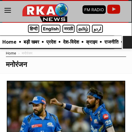
FM RADIO
हिन्दी
English
मराठी
தமிழ்
اردو
Home
बड़ी खबर
प्रदेश
देश-विदेश
क्राइम
राजनीति
मनो
Home
मनोरंजन
मनोरंजन