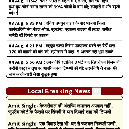
03 Aug, 6:35 PM :
दतिया उपचुनाव हार के बाद भाजपा जिला
कार्यकारिणी भंग:मंडल-मोर्चा, प्रकोष्ठ, प्रकल्प सदस्य भी हटाए; समीक्षा
समिति की रिपोर्ट पर एक्शन
04 Aug, 4:21 PM :
महबूबा उल्टा तिरंगा पकड़कर धरने पर बैठीं:धारा
370 की बहाली की मांग की, श्रीनगर में कहा- 5 अगस्त नहीं भूल सकते
04 Aug, 5:56 AM :
उदयनिधि स्टालिन 8 घंटे बाद रिहा:सीएम विजय की
करीबी एक्ट्रेस तृषा पर आपत्तिजनक टिप्पणी की थी; उदयनिधि ने कहा- मेरे
Amit Singh:-
Pregnancy में इन वजहों से बढ़ जाती है
साथ आतंकवादी जैसा सुलूक हुआ
खुजली की समस्या, नजरअंदाज करने की गलती मां और बच्चे दोनों के
लिए खतरा
04 Aug, 3:07 PM :
महाराष्ट्र की डिप्टी सीएम को कांग्रेस ने कहा 'गूंगी
गुड़िया':सुनेत्रा पवार पर की टिप्पणी, शिंदे बोले- यह राज्य की सभी महिलाओं
Amit Singh:-
Income Tax Budget 2024: टैक्सपेयर्स
का अपमान
को मिल गई बड़ी सौगात, निर्मला सीतारमण ने न्यू टैक्स रिजीम में किये
बड़े बदलाव
03 Aug, 11:35 PM :
बिहार-बंगाल में बिजली गिरने से 11
Local Breaking News
⏸️
मौतें:बद्रीनाथ हाईवे पर लैंडस्लाइड, 200 यात्री फंसे; हरियाणा के अंबाला-
Amit Singh:-
केजरीवाल की अंतरिम जमानत अपवाद नहीं’,
झज्जर में सड़कें तालाब बनीं, दुकानों में पानी घुसा
सुप्रीम कोर्ट के फैसले पर सिंघवी ने याद दिलाई शाह की टिप्पणी
04 Aug, 3:43 PM :
डिजिटल अरेस्ट, सुप्रीम कोर्ट बोला-RBI म्यूल
अकाउंट्स पर SOP बनाए:केंद्र सरकार मुआवजे और राज्य साइबर फ्रॉड
Amit Singh:-
एक विवाह ऐसा भी, घर से रूठकर निकली पत्नी,
रोकने का तंत्र लागू करें
पति के सामने रखी शर्त, खाकी ने दोबारा कराई शादी, गिफ्ट देकर की
विदाई