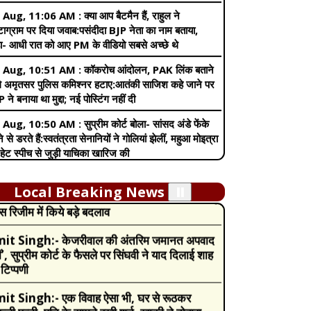
 Aug, 10:51 AM :
कॉकरोच आंदोलन, PAK लिंक बताने
ले अमृतसर पुलिस कमिश्नर हटाए:आतंकी साजिश कहे जाने पर
 ने बनाया था मुद्दा; नई पोस्टिंग नहीं दी
 Aug, 10:50 AM :
सुप्रीम कोर्ट बोला- सांसद अंडे फेंके
े से डरते हैं:स्वतंत्रता सेनानियों ने गोलियां झेलीं, महुआ मोइत्रा
it Singh:-
Pregnancy में इन वजहों से बढ़
हेट स्पीच से जुड़ी याचिका खारिज की
ती है खुजली की समस्या, नजरअंदाज करने की गलती मां
 Aug, 9:24 AM :
पीएम की एनडीए के 45 नए सांसदों के
बच्चे दोनों के लिए खतरा
 बैठक:इनमें TMC और उद्धव गुट के बागी सांसद भी थे;
- चिंता करने की जरूरत नहीं, हम साथ हैं
it Singh:-
Income Tax Budget 2024:
्सपेयर्स को मिल गई बड़ी सौगात, निर्मला सीतारमण ने न्यू
 Aug, 4:46 AM :
तेजस्वी सूर्या 26km पैदल चलकर
Local Breaking News
⏸️
्स रिजीम में किये बड़े बदलाव
वड़ लेकर ऋषिकेश पहुंचे:व्रत रख हरकी पैड़ी से उठाया था
 बोले- बेंगलुरु में करूंगा जलाभिषेक
it Singh:-
केजरीवाल की अंतरिम जमानत अपवाद
ं’, सुप्रीम कोर्ट के फैसले पर सिंघवी ने याद दिलाई शाह
 Aug, 11:50 PM :
दीपक प्रकाश MLC बने, सुप्रीम
टिप्पणी
्ट ने मांगा लिखित जवाब:क्या कुशवाहा के बेटे की अब भी जाएगी
्सी, कोर्ट क्या-क्या कर सकता है, जानिए
it Singh:-
एक विवाह ऐसा भी, घर से रूठकर
ली पत्नी, पति के सामने रखी शर्त, खाकी ने दोबारा
 Aug, 11:30 PM :
सलमान खान पर केस करने वाला
ई शादी, गिफ्ट देकर की विदाई
ोबारी सामने आया:बोला- मुझे हार्ट अटैक हुआ, हाल तक नहीं