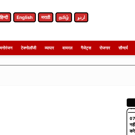
07
प्र
कॉक
हिन्दी
English
मराठी
தமிழ்
اردو
07
नशे
निक
मनोरंजन
टेक्नोलॉजी
व्यापार
वायरल
गैजेट्स
रोजगार
सौन्दर्य
07
बिल
कहा
07
अर्
CM
07
नह
करे
07
इंस
कह