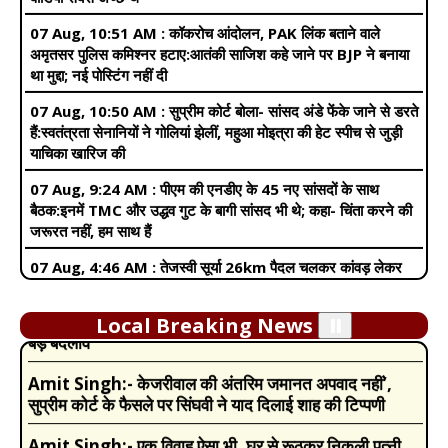
07 Aug, 10:51 AM :
कॉकरोच आंदोलन, PAK लिंक बताने वाले
अमृतसर पुलिस कमिश्नर हटाए:आतंकी साजिश कहे जाने पर BJP ने बनाया
था मुद्दा; नई पोस्टिंग नहीं दी
07 Aug, 10:50 AM :
सुप्रीम कोर्ट बोला- सांसद अंडे फेंके जाने से डरते
हैं:स्वतंत्रता सेनानियों ने गोलियां झेलीं, महुआ मोइत्रा की हेट स्पीच से जुड़ी
याचिका खारिज की
07 Aug, 9:24 AM :
पीएम की एनडीए के 45 नए सांसदों के साथ
बैठक:इनमें TMC और उद्धव गुट के बागी सांसद भी थे; कहा- चिंता करने की
जरूरत नहीं, हम साथ हैं
Amit Singh:-
Pregnancy में इन वजहों से बढ़ जाती है
खुजली की समस्या, नजरअंदाज करने की गलती मां और बच्चे दोनों के
07 Aug, 4:46 AM :
तेजस्वी सूर्या 26km पैदल चलकर कांवड़ लेकर
लिए खतरा
ऋषिकेश पहुंचे:व्रत रख हरकी पैड़ी से उठाया था जल; बोले- बेंगलुरु में करूंगा
जलाभिषेक
Amit Singh:-
Income Tax Budget 2024: टैक्सपेयर्स
को मिल गई बड़ी सौगात, निर्मला सीतारमण ने न्यू टैक्स रिजीम में किये
06 Aug, 11:50 PM :
दीपक प्रकाश MLC बने, सुप्रीम कोर्ट ने मांगा
Local Breaking News
⏸️
बड़े बदलाव
लिखित जवाब:क्या कुशवाहा के बेटे की अब भी जाएगी कुर्सी, कोर्ट क्या-क्या
कर सकता है, जानिए
Amit Singh:-
केजरीवाल की अंतरिम जमानत अपवाद नहीं’,
सुप्रीम कोर्ट के फैसले पर सिंघवी ने याद दिलाई शाह की टिप्पणी
06 Aug, 11:30 PM :
सलमान खान पर केस करने वाला कारोबारी
सामने आया:बोला- मुझे हार्ट अटैक हुआ, हाल तक नहीं पूछा; चंडीगढ़ में ₹3
Amit Singh:-
एक विवाह ऐसा भी, घर से रूठकर निकली पत्नी,
करोड़ डूबे