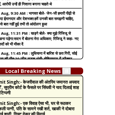
े बात नहीं हुई तभी तो आंदोलन हुआ
 Aug, 11:31 PM :
खड़गे बोले- क्या मुझे रिजिजू से
ना पड़ेगा:सदन में बोलना मेरा अधिकार; रिजिजू ने कहा- नए
सदों को भी मौका दें
it Singh:-
Pregnancy में इन वजहों से बढ़
 Aug, 11:45 PM :
लुधियाना में बारिश से छत गिरी, सोई
ती है खुजली की समस्या, नजरअंदाज करने की गलती मां
ला की मौत:30 फीट सड़क धंसी; होशियारपुर में ट्रैक्टर-
बच्चे दोनों के लिए खतरा
ॉली बहे, पटियाला में शोरूम ढहा
 Aug, 2:54 AM :
झारखंड में प्रदर्शनकारी छात्र सरकार
it Singh:-
Income Tax Budget 2024:
बातचीत को तैयार:11 लोगों की टीम में 2 पत्रकार और 1
्सपेयर्स को मिल गई बड़ी सौगात, निर्मला सीतारमण ने न्यू
ल; परीक्षा कराने वाली कंपनी का अकाउंटेंट गिरफ्तार
्स रिजीम में किये बड़े बदलाव
Local Breaking News
⏸️
 Aug, 2:34 PM :
114 राफेल फाइटर जेट के लिए फ्रांस
it Singh:-
केजरीवाल की अंतरिम जमानत अपवाद
प्रस्ताव सौंपा:भारत में ही बनाने और स्वदेशी कलपुर्जे लगाने का
ं’, सुप्रीम कोर्ट के फैसले पर सिंघवी ने याद दिलाई शाह
, यही हमारी मांग थी
टिप्पणी
 Aug, 9:26 AM :
हरियाणा में थाने के सामने 7 लोगों पर
it Singh:-
एक विवाह ऐसा भी, घर से रूठकर
ड़तोड़ फायरिंग:30 गोलियां मारीं, रोहित गोदारा गैंग ने ली
ली पत्नी, पति के सामने रखी शर्त, खाकी ने दोबारा
्मेदारी; 3 हमलावर रिवॉल्वर लहराते भागे,VIDEO
ई शादी, गिफ्ट देकर की विदाई
 Aug, 5:39 AM :
पत्रकार तेजपाल को रेप केस में 10