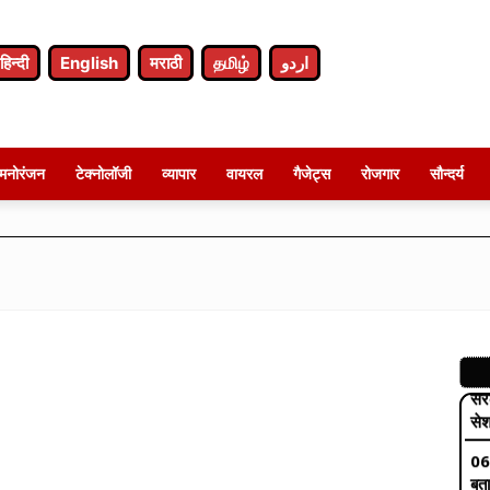
राष
06
हिन्दी
English
मराठी
தமிழ்
اردو
पर
रें
05
जाम
मनोरंजन
टेक्नोलॉजी
व्यापार
वायरल
गैजेट्स
रोजगार
सौन्दर्य
गाड
06
जाल
06
सरक
सेश
06
बता
नही
06
ज्य