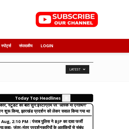
्ट्रीय पर्व; यहीं के ज्योतिषाचार्य ने निकाला था आजादी का मुहूर्त
 Aug, 3:40 PM :
भारत ने अग्नि-4 मिसाइल का सफल
ीक्षण किया:डिजिटल कंट्रोल सिस्टम से लैस, 4000km की
ज तक निशाना लगा सकती है
 Aug, 11:35 PM :
दिल्ली-NCR में तेज बारिश, ट्रैफिक
, वर्क-फ्रॉम-होम की सलाह:बद्रीनाथ हाईवे बंद, केदारनाथ में
स्पोर्ट्स
संपादकीय
LOGIN
़ियां फंसी; ऋषिकेश में गंगा वॉर्निंग लेवल पार
 Aug, 12:35 AM :
भास्कर अपडेट्स:महाराष्ट्र के
ना में कॉलेज प्रिंसिपल समेत 5 कर्मचारी रिश्वत लेते गिरफ्तार
LATEST
 Aug, 10:49 AM :
राहुल बोले-कांग्रेस हो या केंद्र
ार, स्टूडेंट की बात सुनें:इंस्टाग्राम पर 'आस्क मी एनीथिंग'
न शुरू किया, झारखंड प्रदर्शन को लेकर सवाल किया गया था
Today Top Headlines
⏸️
 Aug, 2:10 PM :
पंजाब पुलिस ने BJP का दावा फर्जी
या:कहा- जंतर-मंतर प्रदर्शनकारियों के आतंकियों से संबंध
ं, आरोपी उन्हें ही निशाना बनाना चाहते थे
 Aug, 9:30 AM :
भागवत बोले- जेन-जी हमारी पीढ़ी से
ादा ईमानदार और देशभक्त:हमें उनकी बात समझनी चाहिए,