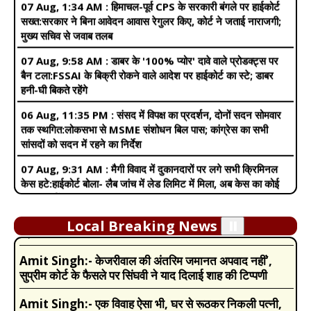
मुख्य सचिव से जवाब तलब
07 Aug, 9:58 AM :
डाबर के '100% प्योर' दावे वाले प्रोडक्ट्स पर
बैन टला:FSSAI के बिक्री रोकने वाले आदेश पर हाईकोर्ट का स्टे; डाबर
हनी-घी बिकते रहेंगे
06 Aug, 11:35 PM :
संसद में विपक्ष का प्रदर्शन, दोनों सदन सोमवार
तक स्थगित:लोकसभा से MSME संशोधन बिल पास; कांग्रेस का सभी
सांसदों को सदन में रहने का निर्देश
Amit Singh:-
Pregnancy में इन वजहों से बढ़ जाती है
07 Aug, 9:31 AM :
मैगी विवाद में दुकानदारों पर लगे सभी क्रिमिनल
खुजली की समस्या, नजरअंदाज करने की गलती मां और बच्चे दोनों के
केस हटे:हाईकोर्ट बोला- लैब जांच में लेड लिमिट में मिला, अब केस का कोई
लिए खतरा
आधार नहीं
Amit Singh:-
Income Tax Budget 2024: टैक्सपेयर्स
07 Aug, 3:59 AM :
40 साल बाद बोफोर्स केस बंद:सुप्रीम कोर्ट ने
को मिल गई बड़ी सौगात, निर्मला सीतारमण ने न्यू टैक्स रिजीम में किये
आखिरी याचिका खारिज की, घोटाले के आरोप से राजीव गांधी 1989 का
बड़े बदलाव
Local Breaking News
⏸️
चुनाव हारे थे
Amit Singh:-
केजरीवाल की अंतरिम जमानत अपवाद नहीं’,
07 Aug, 7:17 AM :
उत्तराखंड के चीफ इलेक्शन ऑफिसर को मिला
सुप्रीम कोर्ट के फैसले पर सिंघवी ने याद दिलाई शाह की टिप्पणी
SIR नोटिस:बोले- मेरे नाम में गड़बड़ी थी, अब दस्तावेज दे चुका; अब तक 24
लाख नोटिस जारी
Amit Singh:-
एक विवाह ऐसा भी, घर से रूठकर निकली पत्नी,
07 Aug, 4:59 AM :
आतंकी पन्नू का दावा-जालंधर के स्कूल में फहराया
पति के सामने रखी शर्त, खाकी ने दोबारा कराई शादी, गिफ्ट देकर की